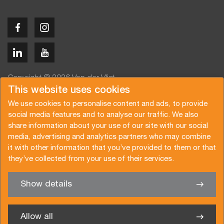
Copyright © 2026 Van der Vlist
This website uses cookies
We use cookies to personalise content and ads, to provide
social media features and to analyse our traffic. We also
share information about your use of our site with our social
media, advertising and analytics partners who may combine
Angebot anfragen
Newsletter abonnieren
it with other information that you’ve provided to them or that
Allgemeine Bedingungen
Datenschutzerklärung
they’ve collected from your use of their services.
Broschüre
Zertifizierungen
Show details
✖
Sie haben Interesse an einer unserer Dienste? Wir sind gern
für Sie da
Allow all
Van der Vlist Deutschland GmbH