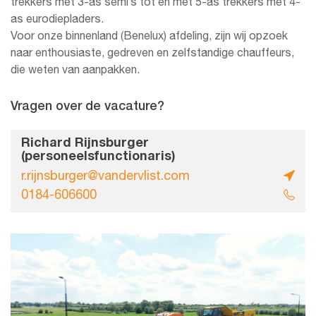
trekkers met 3-as semi’s tot en met 5-as trekkers met 4-
as eurodiepladers.
Voor onze binnenland (Benelux) afdeling, zijn wij opzoek
naar enthousiaste, gedreven en zelfstandige chauffeurs,
die weten van aanpakken.
Vragen over de vacature?
Richard Rijnsburger
(personeelsfunctionaris)
r.rijnsburger@vandervlist.com
0184-606600