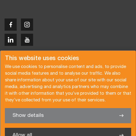
Copyright © 2026 Van der Vlist
This website uses cookies
We use cookies to personalise content and ads, to provide
social media features and to analyse our traffic. We also
share information about your use of our site with our social
media, advertising and analytics partners who may combine
Request a quote
Subscribe to the newsletter
it with other information that you’ve provided to them or that
they’ve collected from your use of their services.
General terms and conditions
Privacy policy
Brochure
Certifications
Show details
✖
We’re glad to help you
Allow all