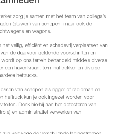
aamheden
erker zorg je samen met het team van collega’s
 laden (stuwen) van schepen, maar ook de
rachtwagens en wagons.
m het veilig, efficiënt en schadevrij verplaatsen van
 van de daarvoor geldende voorschriften en
 wordt op ons terrein behandeld middels diverse
 een havenkraan, terminal trekker en diverse
aardere heftrucks.
 lossen van schepen als rigger of radioman en
en heftruck kun je ook ingezet worden voor
viteiten. Denk hierbij aan het detecteren van
role) en administratief verwerken van
zijn vanwege de verschillende ladingstromen