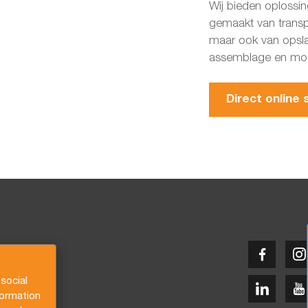
Wij bieden oplossi
gemaakt van transp
maar ook van opsla
assemblage en modi
Direct online s
social
formation