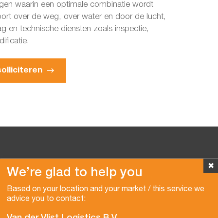
ngen waarin een optimale combinatie wordt
ort over de weg, over water en door de lucht,
g en technische diensten zoals inspectie,
ficatie.
olliciteren
✖
We’re glad to help you
Copyright © 2026 Van der Vlist
Based on your location and your market / this service we
advice you to contact: