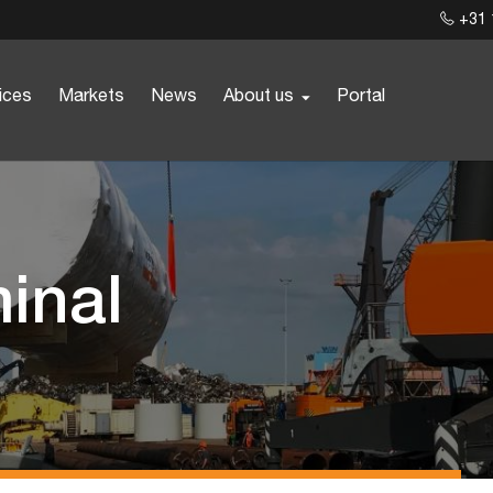
+31 
ices
Markets
News
About us
Portal
minal