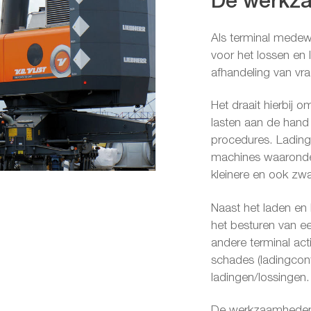
De werkz
Als terminal medew
voor het lossen en
afhandeling van v
Het draait hierbij o
lasten aan de hand
procedures. Lading
machines waaronder
kleinere en ook zw
Naast het laden en
het besturen van e
andere terminal acti
schades (ladingcont
ladingen/lossingen.
De werkzaamheden 