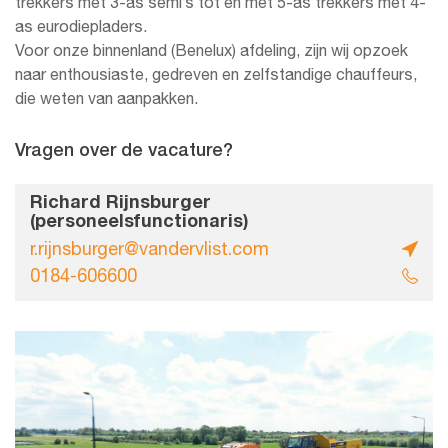
trekkers met 3-as semi’s tot en met 5-as trekkers met 4-
as eurodiepladers.
Voor onze binnenland (Benelux) afdeling, zijn wij opzoek
naar enthousiaste, gedreven en zelfstandige chauffeurs,
die weten van aanpakken.
Vragen over de vacature?
Richard Rijnsburger
(personeelsfunctionaris)
r.rijnsburger@vandervlist.com
0184-606600