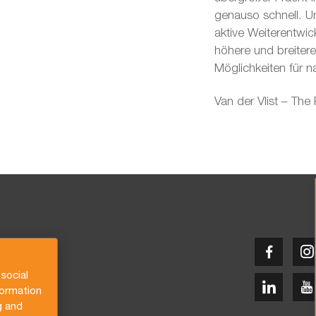
genauso schnell. Un
aktive Weiterentwic
höhere und breiter
Möglichkeiten für n
Van der Vlist – The
social
formation
g and