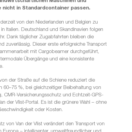
andwirtschaftlichen Maschinen und
 nicht in Standardcontainer passen.
 derzeit von den Niederlanden und Belgien zu
in Italien. Deutschland und Skandinavien folgen
hr. Dank täglicher Zugabfahrten bleiben die
nd zuverlässig. Dieser erste erfolgreiche Transport
sammenarbeit mit Cargobeamer durchgeführt,
ntermodale Übergänge und eine konsistente
e.
on der Straße auf die Schiene reduziert die
60–75 %, bei gleichzeitiger Beibehaltung von
ng, CMR-Versicherungsschutz und Echtzeit-GPS-
an der Vlist-Portal. Es ist die grünere Wahl – ohne
eschwindigkeit oder Kosten.
tz von Van der Vlist verändert den Transport von
n Europa – intelligenter, umweltfreundlicher und