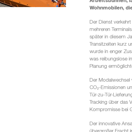
Arbeitsbühnen, l
Wohnmobilen, die
Der Dienst verkehrt
mehreren Terminals 
später in diesem Ja
Transitzeiten kurz u
wurde in enger Zu
was reibungslose i
Planung ermöglicht
Der Modalwechsel v
CO₂-Emissionen um 
Tür-zu-Tür-Lieferu
Tracking über das V
Kompromisse bei G
Der innovative Ansa
übergroßer Fracht i