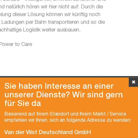
d natürlich hören wir hier nicht auf: Durch die
klung dieser Lösung können wir künftig noch
e Ladungen per Bahn transportieren und so die
achhaltige Logistik weiter ausbauen.
 Power to Care
✖
Sie haben Interesse an einer
unserer Dienste? Wir sind gern
für Sie da
Copyright © 2026 Van der Vlist
Basierend auf Ihrem Standort und Ihrem Markt / Service
empfehlen wir Ihnen, sich an folgende Adresse zu wenden:
Van der Vlist Deutschland GmbH