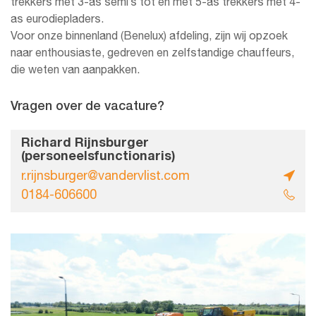
trekkers met 3-as semi’s tot en met 5-as trekkers met 4-
as eurodiepladers.
Voor onze binnenland (Benelux) afdeling, zijn wij opzoek
naar enthousiaste, gedreven en zelfstandige chauffeurs,
die weten van aanpakken.
Vragen over de vacature?
Richard Rijnsburger
(personeelsfunctionaris)
r.rijnsburger@vandervlist.com
0184-606600