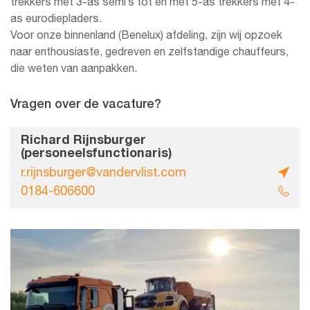
trekkers met 3-as semi’s tot en met 5-as trekkers met 4-
as eurodiepladers.
Voor onze binnenland (Benelux) afdeling, zijn wij opzoek
naar enthousiaste, gedreven en zelfstandige chauffeurs,
die weten van aanpakken.
Vragen over de vacature?
Richard Rijnsburger
(personeelsfunctionaris)
r.rijnsburger@vandervlist.com
0184-606600