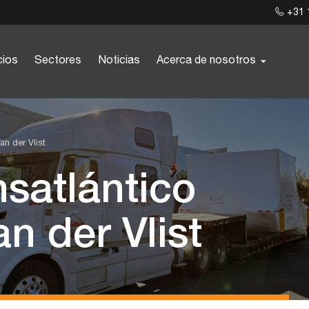
+31 
cios
Sectores
Noticias
Acerca de nosotros
Van der Vlist
nsatlántico
n der Vlist