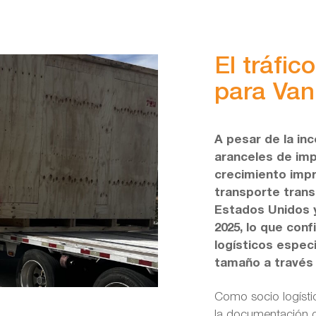
El tráfic
para Van 
A pesar de la in
aranceles de imp
crecimiento impr
transporte trans
Estados Unidos 
2025, lo que con
logísticos espec
tamaño a través 
Como socio logísti
la documentación d