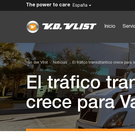
The power to care
España
Inicio
Servi
Van der Vlist
Noticias
El tráfico transatlántico crece para 
El tráfico tra
crece para Va