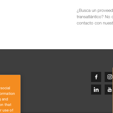
¿Busca un proveedo
transatlántico? No
contacto con nuest
social
formation
g and
on that
r use of