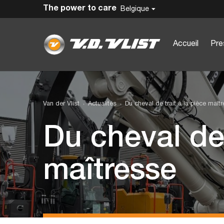
The power to care
Belgique
Accueil
Pre
Van der Vlist
Actualités
Du cheval de trait à la pièce maît
Du cheval de 
maîtresse