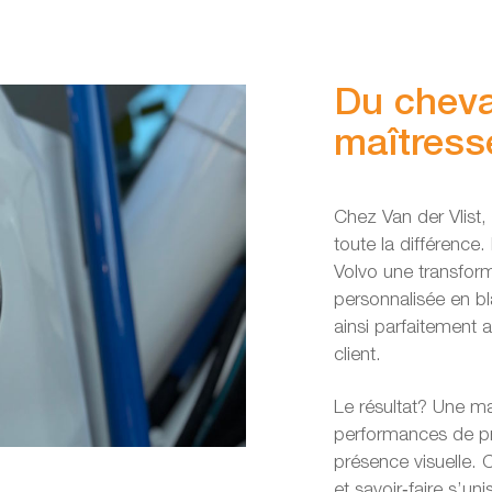
Du cheval
maîtress
Chez Van der Vlist
toute la différenc
Volvo une transfor
personnalisée en bl
ainsi parfaitement a
client.
Le résultat? Une m
performances de pr
présence visuelle. C
et savoir‑faire s’u