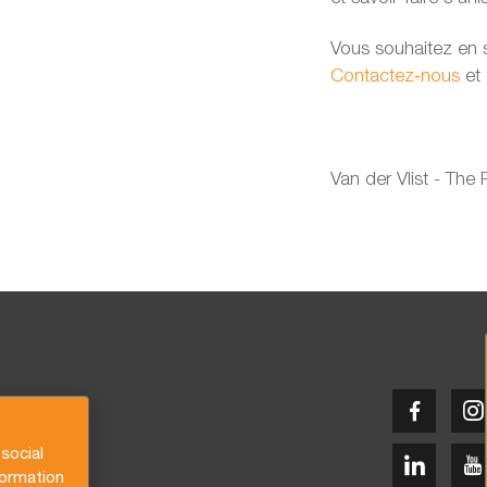
Vous souhaitez en s
Contactez‑nous
et 
Van der Vlist - The
social
formation