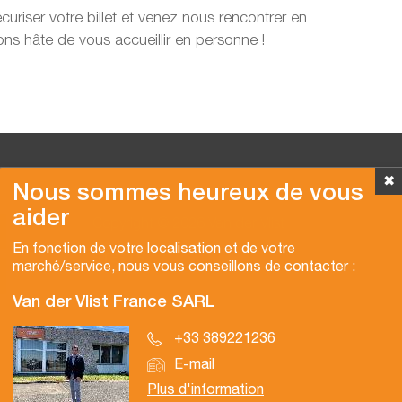
uriser votre billet et venez nous rencontrer en
s hâte de vous accueillir en personne !
✖
Nous sommes heureux de vous
aider
Copyright © 2026 Van der Vlist
En fonction de votre localisation et de votre
marché/service, nous vous conseillons de contacter :
Van der Vlist France SARL
+33 389221236
E-mail
Plus d'information