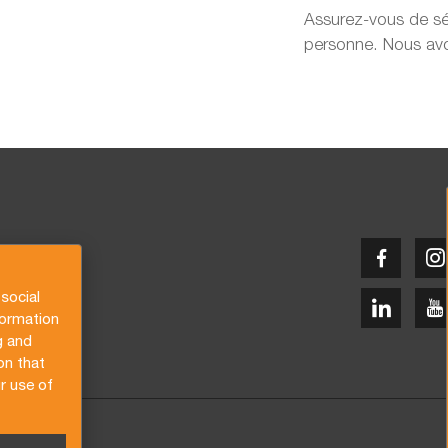
Assurez-vous de séc
personne. Nous avon
social
formation
g and
on that
r use of