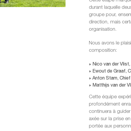
Cette étape marque
durant laquelle de
groupe pour, ensem
direction, mais ce
organisation.
Nous avons le plais
composition:
Nico van der Vlist,
Ewout de Graaf, Ch
Anton Stam, Chief 
Matthijs van der Vl
Cette équipe expér
profondément enraci
continuera à guider
axée sur la prise en
portée aux personn