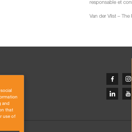
responsable et con
Van der Vlist – The
social
formation
g and
on that
r use of