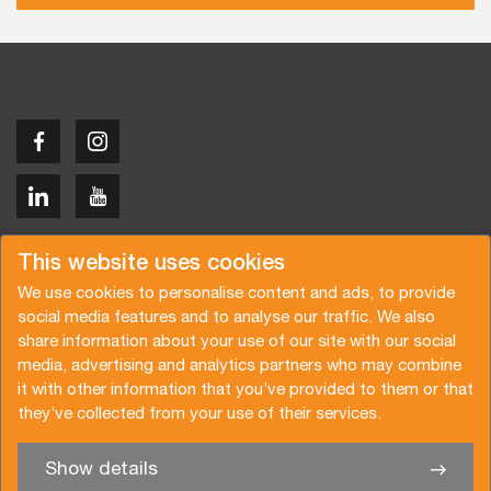
Copyright © 2026 Van der Vlist
This website uses cookies
We use cookies to personalise content and ads, to provide
social media features and to analyse our traffic. We also
share information about your use of our site with our social
media, advertising and analytics partners who may combine
Demandez un devis
Abonnez-vous à notre newsletter
it with other information that you’ve provided to them or that
they’ve collected from your use of their services.
Conditions générales
Politique de confidentialité
Brochure
Certifications
Show details