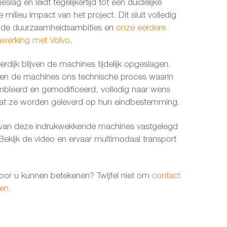
ieslag en leidt tegelijkertijd tot een duidelijke
milieu impact van het project. Dit sluit volledig
elde duurzaamheidsambities en
onze eerdere
werking met Volvo.
dijk blijven de machines tijdelijk opgeslagen.
en de machines ons technische proces waarin
leerd en gemodificeerd, volledig naar wens
dat ze worden geleverd op hun eindbestemming.
 van deze indrukwekkende machines vastgelegd
 Bekijk de video en ervaar multimodaal transport
oor u kunnen betekenen? Twijfel niet om
contact
en.