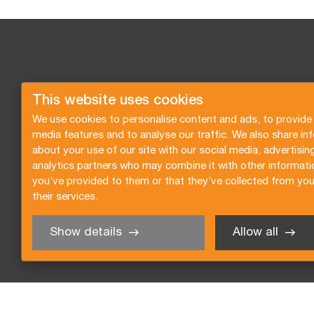
Hoofdkantoor
Wilgenweg 2, 2964 AM
This website uses cookies
Van der Vlist
Groot-Ammers
We use cookies to personalise content and ads, to provide 
Transportgroep
media features and to analyse our traffic. We also share in
about your use of our site with our social media, advertisin
analytics partners who may combine it with other informati
you’ve provided to them or that they’ve collected from you
their services.
Show details
Allow all
Offerte aanvragen
Inschrijven nieuwsbrief
Alg