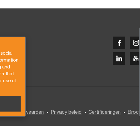
social
formation
g and
on that
r use of
emene voorwaarden
Privacy beleid
Certificeringen
Broc