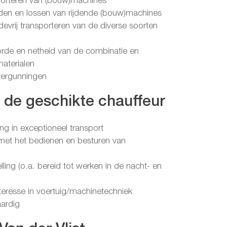
sporteren van (bouw)machines
laden en lossen van rijdende (bouw)machines
adevrij transporteren van de diverse soorten
orde en netheid van de combinatie en
aterialen
 vergunningen
n de geschikte chauffeur
ing in exceptioneel transport
it met het bedienen en besturen van
elling (o.a. bereid tot werken in de nacht- en
teresse in voertuig/machinetechniek
ardig