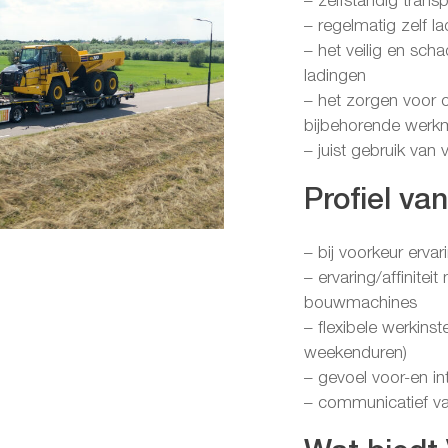
– zelfstandig tran
– regelmatig zelf 
– het veilig en sch
ladingen
– het zorgen voor 
bijbehorende werkm
– juist gebruik van
Profiel va
– bij voorkeur ervar
– ervaring/affinite
bouwmachines
– flexibele werkinst
weekenduren)
– gevoel voor-en in
– communicatief va