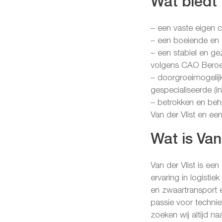
Wat biedt 
– een vaste eigen c
– een boeiende en z
– een stabiel en ge
volgens CAO Beroe
– doorgroeimogelij
gespecialiseerde (i
– betrokken en behu
Van der Vlist en ee
Wat is Van 
Van der Vlist is een
ervaring in logistiek
en zwaartransport e
passie voor techniek
zoeken wij altijd na