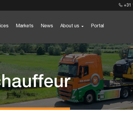
+31 
ices
Markets
News
About us
Portal
hauffeur