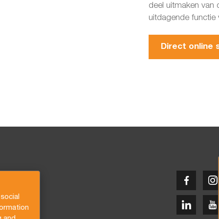
deel uitmaken van
uitdagende functie 
Direct online s
social
formation
g and