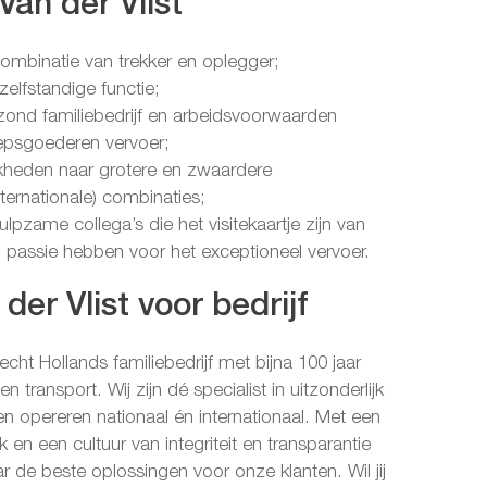
Van der Vlist
ombinatie van trekker en oplegger;
elfstandige functie;
zond familiebedrijf en arbeidsvoorwaarden
psgoederen vervoer;
kheden naar grotere en zwaardere
nternationale) combinaties;
lpzame collega’s die het visitekaartje zijn van
n passie hebben voor het exceptioneel vervoer.
der Vlist voor bedrijf
 echt Hollands familiebedrijf met bijna 100 jaar
 en transport. Wij zijn dé specialist in uitzonderlijk
n opereren nationaal én internationaal. Met een
 en een cultuur van integriteit en transparantie
ar de beste oplossingen voor onze klanten. Wil jij