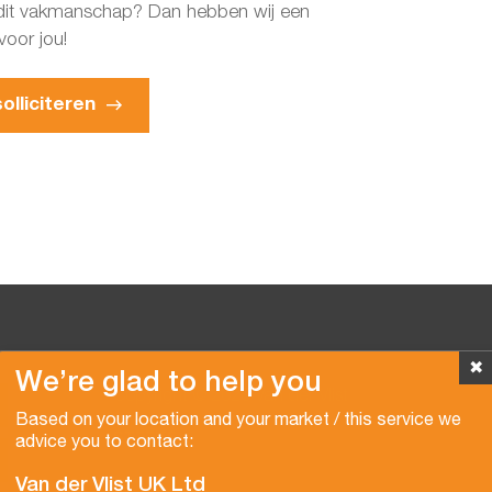
 dit vakmanschap? Dan hebben wij een
voor jou!
olliciteren
✖
We’re glad to help you
Copyright © 2026 Van der Vlist
Based on your location and your market / this service we
advice you to contact:
Van der Vlist UK Ltd