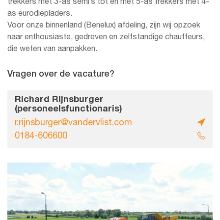
trekkers met 3-as semi’s tot en met 5-as trekkers met 4-
as eurodiepladers.
Voor onze binnenland (Benelux) afdeling, zijn wij opzoek
naar enthousiaste, gedreven en zelfstandige chauffeurs,
die weten van aanpakken.
Vragen over de vacature?
Richard Rijnsburger
(personeelsfunctionaris)
r.rijnsburger@vandervlist.com
0184-606600