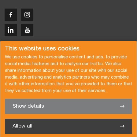
Copyright © 2026 Van der Vlist
This website uses cookies
We use cookies to personalise content and ads, to provide
social media features and to analyse our traffic. We also
share information about your use of our site with our social
media, advertising and analytics partners who may combine
Offerte aanvragen
Inschrijven nieuwsbrief
it with other information that you’ve provided to them or that
they’ve collected from your use of their services.
Algemene voorwaarden
Privacy beleid
Certificeringen
Brochure
Show details
✖
We helpen je graag
Allow all
Van der Vlist Logistics B.V.