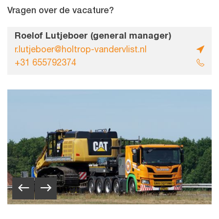
Vragen over de vacature?
Roelof Lutjeboer (general manager)
r.lutjeboer@holtrop-vandervlist.nl
+31 655792374