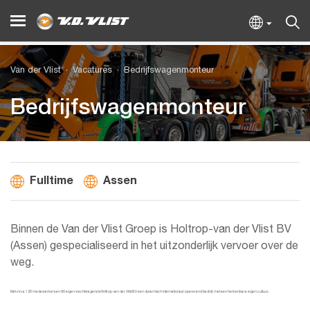
Van der Vlist
Vacatures
Bedrijfswagenmonteur
Bedrijfswagenmonteur
Fulltime
Assen
Binnen de Van der Vlist Groep is Holtrop-van der Vlist BV
(Assen) gespecialiseerd in het uitzonderlijk vervoer over de
weg.
Met circa 125 medewerkers en 90 eigen vrachtwagens is Holtrop-van der Vlist BV een dynamisch internationaal opererend bedrijf, met een herkenbare eigen cultuur.