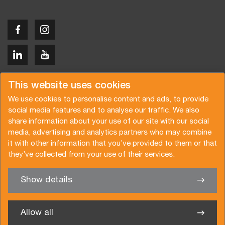
Copyright © 2026 Van der Vlist
This website uses cookies
We use cookies to personalise content and ads, to provide
social media features and to analyse our traffic. We also
share information about your use of our site with our social
media, advertising and analytics partners who may combine
Request a quote
Subscribe to the newsletter
it with other information that you’ve provided to them or that
they’ve collected from your use of their services.
General terms and conditions
Privacy policy
Brochure
Certifications
Show details
✖
We’re glad to help you
Allow all
Van der Vlist Logistics B.V.