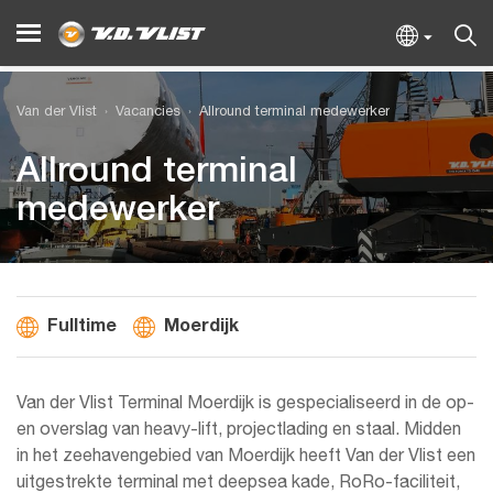
Van der Vlist
Vacancies
Allround terminal medewerker
Allround terminal
medewerker
Fulltime
Moerdijk
Van der Vlist Terminal Moerdijk is gespecialiseerd in de op-
en overslag van heavy-lift, projectlading en staal. Midden
in het zeehavengebied van Moerdijk heeft Van der Vlist een
uitgestrekte terminal met deepsea kade, RoRo-faciliteit,