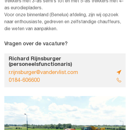
trekkers met 3-as semi’s tot en met 5-as trekkers met 4-
as eurodiepladers.
Voor onze binnenland (Benelux) afdeling, zijn wij opzoek
naar enthousiaste, gedreven en zelfstandige chauffeurs,
die weten van aanpakken.
Vragen over de vacature?
Richard Rijnsburger
(personeelsfunctionaris)
r.rijnsburger@vandervlist.com
0184-606600