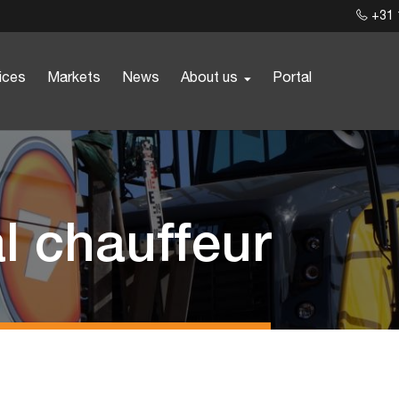
+31 
ices
Markets
News
About us
Portal
l chauffeur