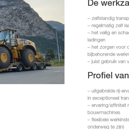
De werkz
– zelfstandig tran
– regelmatig zelf 
– het veilig en sch
ladingen
– het zorgen voor 
bijbehorende werkm
– juist gebruik van
Profiel va
– uitgebreide rij-e
in exceptioneel tra
– ervaring/affinite
bouwmachines
– flexibele werkins
onderweg te zijn)