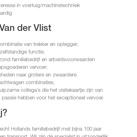
teresse in voertuig/machinetechniek
ardig
Van der Vlist
ombinatie van trekker en oplegger;
elfstandige functie;
zond familiebedrijf en arbeidsvoorwaarden
psgoederen vervoer;
kheden naar grotere en zwaardere
rachtwagen combinaties;
lpzame collega’s die het visitekaartje zijn van
n passie hebben voor het exceptioneel vervoer.
j?
 echt Hollands familiebedrijf met bijna 100 jaar
 en transport. Wij zijn dé specialist in uitzonderlijk