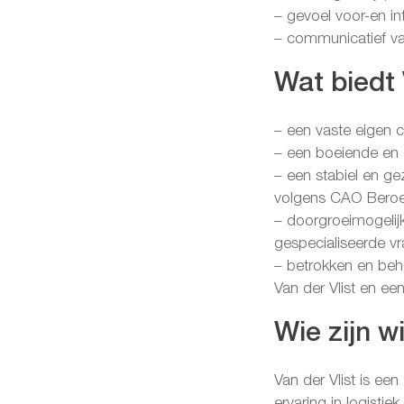
– gevoel voor-en in
– communicatief va
Wat biedt 
– een vaste eigen c
– een boeiende en z
– een stabiel en ge
volgens CAO Beroe
– doorgroeimogelij
gespecialiseerde v
– betrokken en behu
Van der Vlist en ee
Wie zijn wi
Van der Vlist is een
ervaring in logistiek