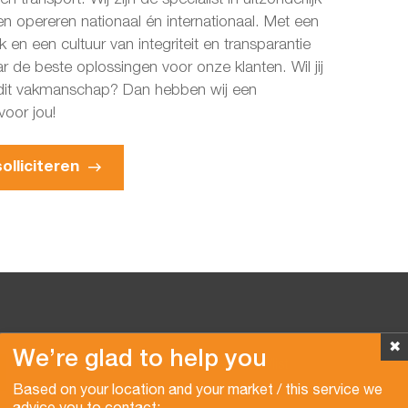
n opereren nationaal én internationaal. Met een
 en een cultuur van integriteit en transparantie
ar de beste oplossingen voor onze klanten. Wil jij
 dit vakmanschap? Dan hebben wij een
voor jou!
olliciteren
✖
We’re glad to help you
Copyright © 2026 Van der Vlist
Based on your location and your market / this service we