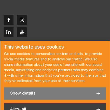
Copyright © 2026 Van der Vlist
This website uses cookies
We use cookies to personalise content and ads, to provide
social media features and to analyse our traffic. We also
share information about your use of our site with our social
media, advertising and analytics partners who may combine
Request a quote
Subscribe to the newsletter
it with other information that you’ve provided to them or that
they’ve collected from your use of their services.
General terms and conditions
Privacy policy
Brochure
Certifications
Show details
✖
We’re glad to help you
Allow all