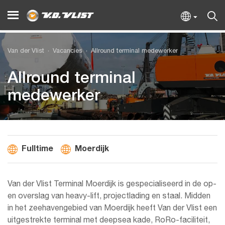
Van der Vlist
Vacancies
Allround terminal medewerker
Allround terminal
medewerker
Fulltime
Moerdijk
Van der Vlist Terminal Moerdijk is gespecialiseerd in de op-
en overslag van heavy-lift, projectlading en staal. Midden
in het zeehavengebied van Moerdijk heeft Van der Vlist een
uitgestrekte terminal met deepsea kade, RoRo-faciliteit,