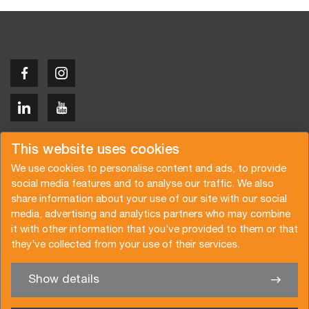
Copyright © 2026 Van der Vlist
This website uses cookies
We use cookies to personalise content and ads, to provide
social media features and to analyse our traffic. We also
share information about your use of our site with our social
media, advertising and analytics partners who may combine
Request a quote
Subscribe to the newsletter
it with other information that you’ve provided to them or that
they’ve collected from your use of their services.
General terms and conditions
Privacy policy
Brochure
Certifications
Show details
✖
We’re glad to help you