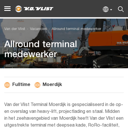
Van der Vlist
Vacancies
Allround terminal medewerker
Allround terminal
medewerker
Fulltime
Moerdijk
Van der Vlist Terminal Moerdijk is gespecialiseerd in de op-
en overslag van heavy-lift, projectlading en staal. Midden
in het zeehavengebied van Moerdijk heeft Van der Vlist een
uitgestrekte terminal met deepsea kade, RoRo-faciliteit,