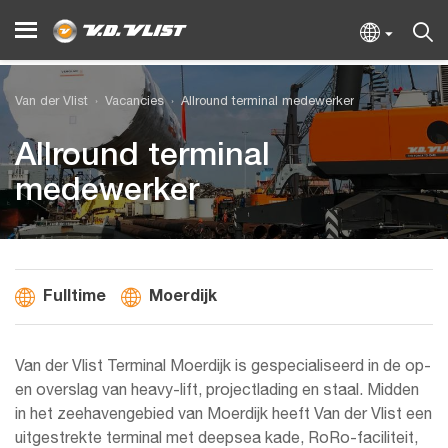
Van der Vlist
Vacancies
Allround terminal medewerker
Allround terminal
medewerker
Fulltime
Moerdijk
Van der Vlist Terminal Moerdijk is gespecialiseerd in de op-
en overslag van heavy-lift, projectlading en staal. Midden
in het zeehavengebied van Moerdijk heeft Van der Vlist een
uitgestrekte terminal met deepsea kade, RoRo-faciliteit,