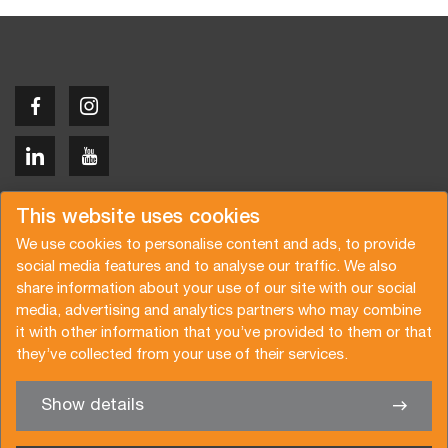
Copyright © 2026 Van der Vlist
This website uses cookies
We use cookies to personalise content and ads, to provide
social media features and to analyse our traffic. We also
share information about your use of our site with our social
media, advertising and analytics partners who may combine
Request a quote
Subscribe to the newsletter
it with other information that you’ve provided to them or that
they’ve collected from your use of their services.
General terms and conditions
Privacy policy
Brochure
Certifications
Show details
✖
We’re glad to help you