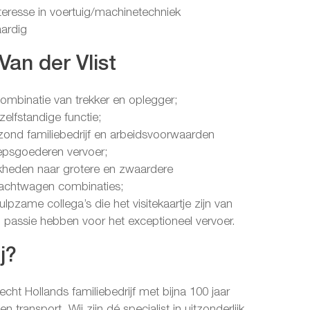
teresse in voertuig/machinetechniek
ardig
Van der Vlist
ombinatie van trekker en oplegger;
elfstandige functie;
zond familiebedrijf en arbeidsvoorwaarden
psgoederen vervoer;
kheden naar grotere en zwaardere
rachtwagen combinaties;
lpzame collega’s die het visitekaartje zijn van
n passie hebben voor het exceptioneel vervoer.
j?
 echt Hollands familiebedrijf met bijna 100 jaar
 en transport. Wij zijn dé specialist in uitzonderlijk