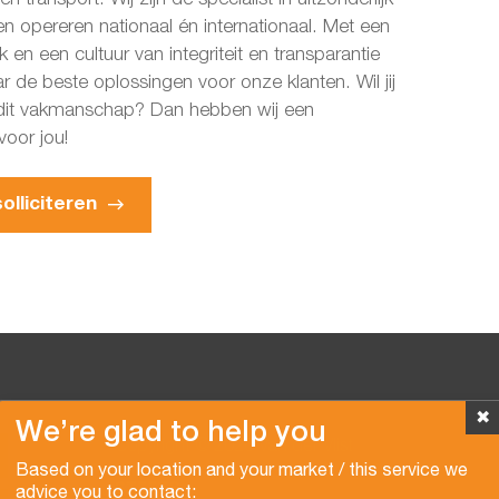
n opereren nationaal én internationaal. Met een
 en een cultuur van integriteit en transparantie
ar de beste oplossingen voor onze klanten. Wil jij
 dit vakmanschap? Dan hebben wij een
voor jou!
olliciteren
✖
We’re glad to help you
Copyright © 2026 Van der Vlist
Based on your location and your market / this service we
advice you to contact: