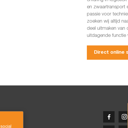
en zwaartransport e
passie voor techniek
zoeken wij altijd na
deel uitmaken van
uitdagende functie 
Direct online s
social