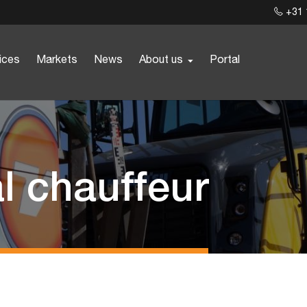
+31 
ices
Markets
News
About us
Portal
l chauffeur