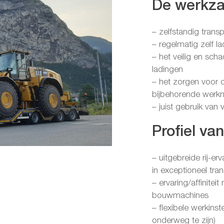
De werkz
– zelfstandig tran
– regelmatig zelf 
– het veilig en sch
ladingen
– het zorgen voor 
bijbehorende werkm
– juist gebruik van
Profiel va
– uitgebreide rij-e
in exceptioneel tra
– ervaring/affinite
bouwmachines
– flexibele werkins
onderweg te zijn)