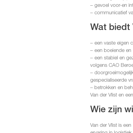
– gevoel voor-en in
– communicatief va
Wat biedt 
– een vaste eigen c
– een boeiende en z
– een stabiel en ge
volgens CAO Beroe
– doorgroeimogelij
gespecialiseerde v
– betrokken en behu
Van der Vlist en ee
Wie zijn wi
Van der Vlist is een
ervaring in logistiek