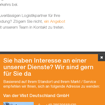
rkehrs bei.
verlässigen Logistikpartner für Ihre
endung? Zögern Sie nicht,
ein Angebot
t unserem Team in Kontakt zu treten.
✖
Sie haben Interesse an einer
unserer Dienste? Wir sind gern
für Sie da
Copyright © 2026 Van der Vlist
Basierend auf Ihrem Standort und Ihrem Markt / Service
empfehlen wir Ihnen, sich an folgende Adresse zu wenden:
Van der Vlist Deutschland GmbH