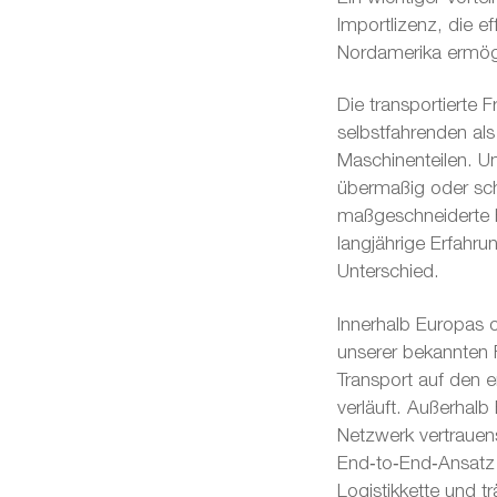
Importlizenz, die e
Nordamerika ermögl
Die transportierte 
selbstfahrenden al
Maschinenteilen. U
übermaßig oder sc
maßgeschneiderte 
langjährige Erfahr
Unterschied.
Innerhalb Europas o
unserer bekannten 
Transport auf den e
verläuft. Außerhal
Netzwerk vertrauen
End‑to‑End‑Ansatz 
Logistikkette und 