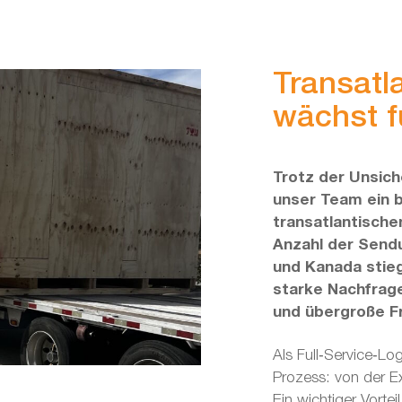
Transatl
wächst fü
Trotz der Unsiche
unser Team ein 
transatlantische
Anzahl der Sendu
und Kanada stieg
starke Nachfrage
und übergroße Fr
Als Full‑Service‑L
Prozess: von der E
Ein wichtiger Vorte