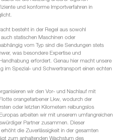
ffiziente und konforme Importverfahren in
icht.
Fracht besteht in der Regel aus sowohl
s auch statischen Maschinen oder
nabhängig vom Typ sind die Sendungen stets
hwer, was besondere Expertise und
Handhabung erfordert. Genau hier macht unsere
ung im Spezial‑ und Schwertransport einen echten
rganisieren wir den Vor‑ und Nachlauf mit
Flotte orangefarbener Lkw, wodurch der
rsten oder letzten Kilometern reibungslos
b Europas arbeiten wir mit unserem umfangreichen
swürdiger Partner zusammen. Dieser
erhöht die Zuverlässigkeit in der gesamten
trägt zum anhaltenden Wachstum des