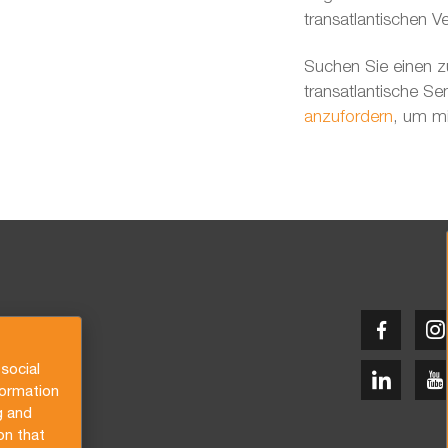
transatlantischen Ve
Suchen Sie einen zu
transatlantische S
anzufordern
, um mi
social
formation
g and
on that