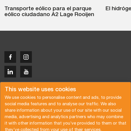
Transporte eólico para el parque
El hidróg
eólico ciudadano A2 Lage Rooijen
Copyright © 2026 Van der Vlist
This website uses cookies
We use cookies to personalise content and ads, to provide
social media features and to analyse our traffic. We also
share information about your use of our site with our social
media, advertising and analytics partners who may combine
Solicitar presupuesto
Suscribirse al boletín de noticias
it with other information that you’ve provided to them or that
they’ve collected from your use of their services.
Condiciones generales
política de privacidad