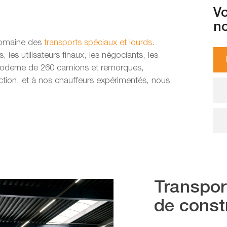
Vo
no
domaine des
transports spéciaux et lourds
.
 les utilisateurs finaux, les négociants, les
e moderne de 260 camions et remorques,
tion, et à nos chauffeurs expérimentés, nous
Transpor
de const