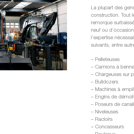
La plupart des gen
construction. Tout
remorque surbaissé
neuf ou d’occasion
l’expertise nécessa
suivants, entre autr
– Pelleteuses
– Camions à benne
– Chargeuses sur 
– Bulldozers
– Machines à empile
– Engins de démolit
– Poseurs de canali
– Niveleuses
– Racloirs
– Concasseurs