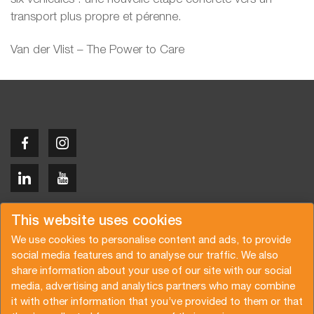
transport plus propre et pérenne.
Van der Vlist – The Power to Care
Copyright © 2026 Van der Vlist
This website uses cookies
We use cookies to personalise content and ads, to provide
social media features and to analyse our traffic. We also
share information about your use of our site with our social
media, advertising and analytics partners who may combine
Demandez un devis
Abonnez-vous à notre newsletter
it with other information that you’ve provided to them or that