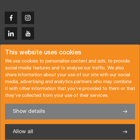
Copyright © 2026 Van der Vlist
This website uses cookies
We use cookies to personalise content and ads, to provide
social media features and to analyse our traffic. We also
share information about your use of our site with our social
media, advertising and analytics partners who may combine
Demandez un devis
Abonnez-vous à notre newsletter
it with other information that you’ve provided to them or that
they’ve collected from your use of their services.
Conditions générales
Politique de confidentialité
Brochure
Certifications
Show details
✖
Nous sommes heureux de vous aider
Allow all
Van der Vlist France SARL