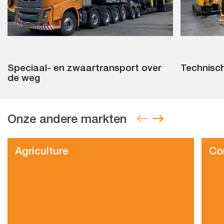
Speciaal- en zwaartransport over
Technisc
de weg
Onze andere markten
Agriculture
Co