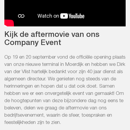
Kijk de aftermovie van ons
Company Event
Op 19 en 20 september vond de officiële opening plaats
van onze nieuwe terminal in Moerdijk en hebben we Dirk
van der Vlist hartelijk bedankt voor zijn 40 jaar dienst als
algemeen directeur. We genieten nog steeds van de
herinneringen en hopen dat u dat ook doet. Samen
hebben we er een onvergetelijk event van gemaakt! Om
de hoogtepunten van deze bijzondere dag nog eens te
beleven, delen we graag de aftermovie van ons
bedrijfsevenement, waarin de sfeer, toespraken en
feestelijkheden zijn te zien.