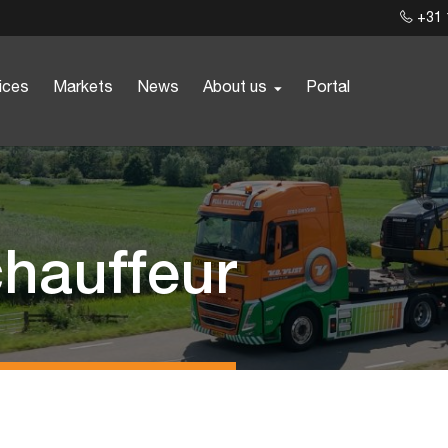
+31 
ices
Markets
News
About us
Portal
hauffeur