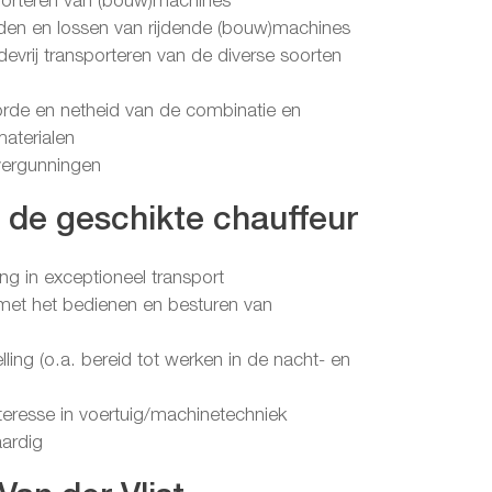
sporteren van (bouw)machines
laden en lossen van rijdende (bouw)machines
adevrij transporteren van de diverse soorten
orde en netheid van de combinatie en
aterialen
 vergunningen
n de geschikte chauffeur
ing in exceptioneel transport
it met het bedienen en besturen van
elling (o.a. bereid tot werken in de nacht- en
teresse in voertuig/machinetechniek
ardig