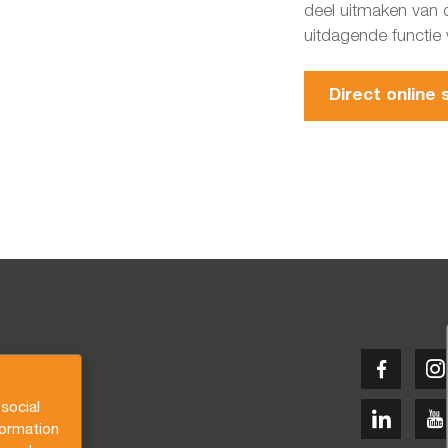
deel uitmaken van
uitdagende functie 
Direct online s
social
formation