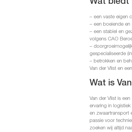
Wat biedt 
– een vaste eigen c
– een boeiende en z
– een stabiel en ge
volgens CAO Beroe
– doorgroeimogelij
gespecialiseerde (i
– betrokken en behu
Van der Vlist en ee
Wat is Van 
Van der Vlist is een
ervaring in logistiek
en zwaartransport e
passie voor techniek
zoeken wij altijd na