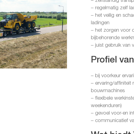
– zelfstandig tran
– regelmatig zelf 
– het veilig en sch
ladingen
– het zorgen voor 
bijbehorende werkm
– juist gebruik van
Profiel va
– bij voorkeur ervar
– ervaring/affinite
bouwmachines
– flexibele werkinst
weekenduren)
– gevoel voor-en in
– communicatief va