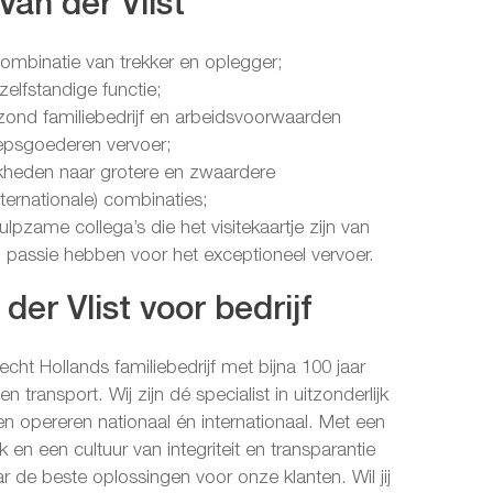
Van der Vlist
ombinatie van trekker en oplegger;
elfstandige functie;
zond familiebedrijf en arbeidsvoorwaarden
psgoederen vervoer;
kheden naar grotere en zwaardere
nternationale) combinaties;
lpzame collega’s die het visitekaartje zijn van
n passie hebben voor het exceptioneel vervoer.
der Vlist voor bedrijf
 echt Hollands familiebedrijf met bijna 100 jaar
 en transport. Wij zijn dé specialist in uitzonderlijk
n opereren nationaal én internationaal. Met een
 en een cultuur van integriteit en transparantie
ar de beste oplossingen voor onze klanten. Wil jij