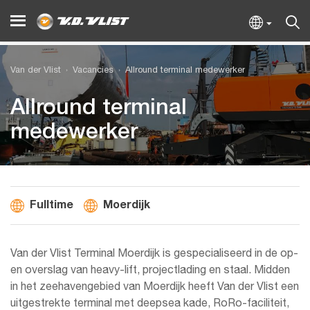
Van der Vlist
Vacancies
Allround terminal medewerker
Allround terminal
medewerker
Fulltime
Moerdijk
Van der Vlist Terminal Moerdijk is gespecialiseerd in de op-
en overslag van heavy-lift, projectlading en staal. Midden
in het zeehavengebied van Moerdijk heeft Van der Vlist een
uitgestrekte terminal met deepsea kade, RoRo-faciliteit,