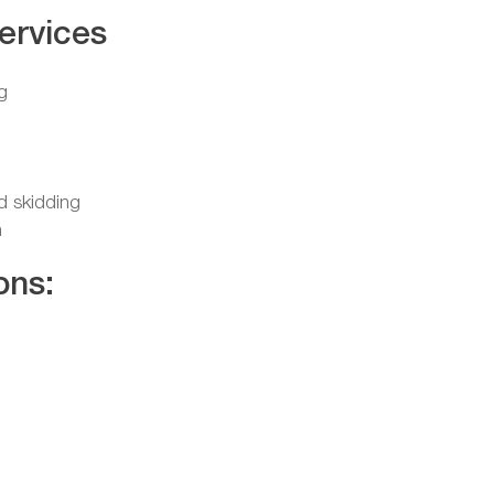
ervices
g
nd skidding
n
ons: