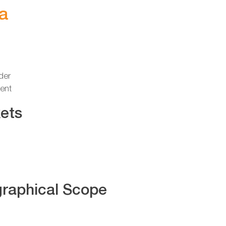
a
der
ent
ets
raphical Scope