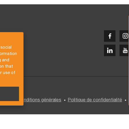
social
formation
g and
on that
r use of
letter
Conditions générales
Politique de confidentialité