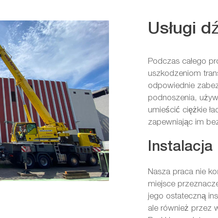
Usługi d
Podczas całego p
uszkodzeniom trans
odpowiednie zabez
podnoszenia, uży
umieścić ciężkie ł
zapewniając im bez
Instalacja
Nasza praca nie ko
miejsce przeznacze
jego ostateczną ins
ale również przez w