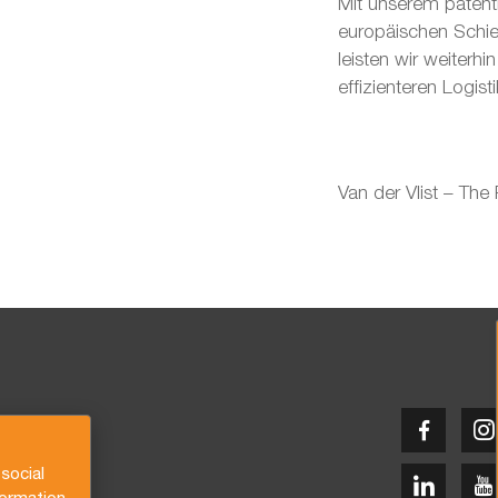
Mit unserem paten
europäischen Schi
leisten wir weiterh
effizienteren Logis
Van der Vlist – The
social