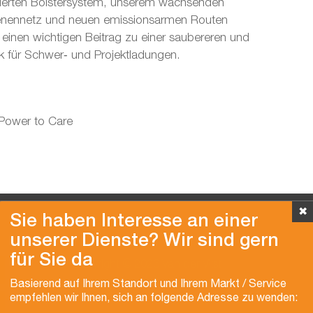
tierten Bolstersystem, unserem wachsenden
enennetz und neuen emissionsarmen Routen
in einen wichtigen Beitrag zu einer saubereren und
tik für Schwer‑ und Projektladungen.
 Power to Care
✖
Sie haben Interesse an einer
unserer Dienste? Wir sind gern
für Sie da
Copyright © 2026 Van der Vlist
Basierend auf Ihrem Standort und Ihrem Markt / Service
empfehlen wir Ihnen, sich an folgende Adresse zu wenden: