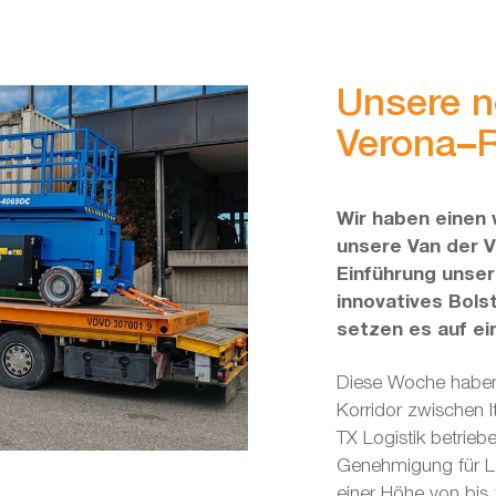
Unsere n
Verona–
Wir haben einen 
unsere Van der V
Einführung unse
innovatives Bolst
setzen es auf ei
Diese Woche haben 
Korridor zwischen 
TX Logistik betrieb
Genehmigung für La
einer Höhe von bis